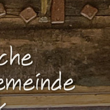
sche
emeinde
k