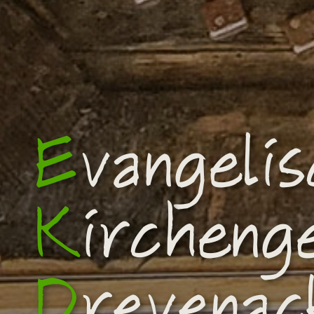
E
vangeli
K
ircheng
D
revenac