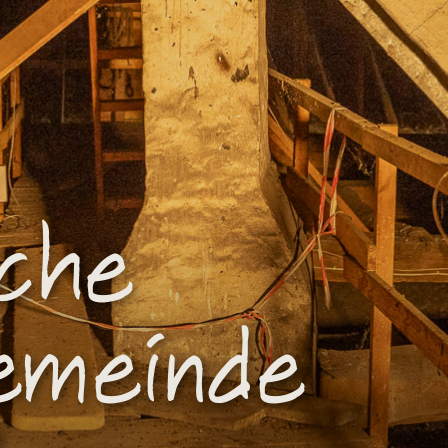
sche
emeinde