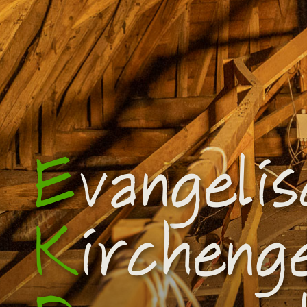
E
vangeli
K
ircheng